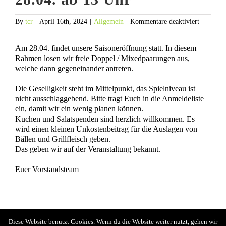
für
By
tcr
|
April 16th, 2024
|
Allgemein
|
Kommentare deaktiviert
Saisoner
Sonntag,
MENÜ
Am 28.04. findet unsere Saisoneröffnung statt. In diesem
28.04.
ab
Rahmen losen wir freie Doppel / Mixedpaarungen aus,
13
welche dann gegeneinander antreten.
Kontakt
Uhr
Die Geselligkeit steht im Mittelpunkt, das Spielniveau ist
Impressum
nicht ausschlaggebend. Bitte tragt Euch in die Anmeldeliste
Datenschutzerklärung
ein, damit wir ein wenig planen können.
Kuchen und Salatspenden sind herzlich willkommen. Es
wird einen kleinen Unkostenbeitrag für die Auslagen von
Bällen und Grillfleisch geben.
Das geben wir auf der Veranstaltung bekannt.
Euer Vorstandsteam
© Copyright 2015 -
2026 | Realisiert durch
servusmedia.de
| All
Diese Website benutzt Cookies. Wenn du die Website weiter nutzt, gehen wir
Rights Reserved | Powered by
TCR