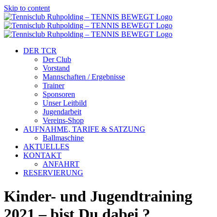
Skip to content
DER TCR
Der Club
Vorstand
Mannschaften / Ergebnisse
Trainer
Sponsoren
Unser Leitbild
Jugendarbeit
Vereins-Shop
AUFNAHME, TARIFE & SATZUNG
Ballmaschine
AKTUELLES
KONTAKT
ANFAHRT
RESERVIERUNG
Kinder- und Jugendtraining
2021 – bist Du dabei ?